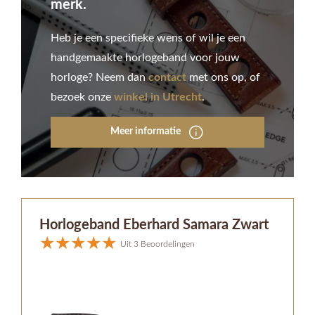
merk.
Heb je een specifieke wens of wil je een
handgemaakte horlogeband voor jouw
horloge? Neem dan
contact
met ons op, of
bezoek onze
winkel in Utrecht
.
Meer informatie
Horlogeband Eberhard Samara Zwart
Uit 3 Beoordelingen