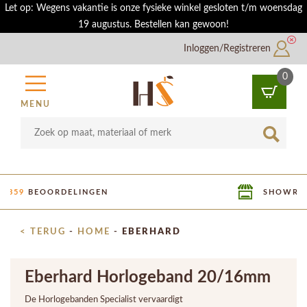
Let op: Wegens vakantie is onze fysieke winkel gesloten t/m woensdag
19 augustus. Bestellen kan gewoon!
Inloggen/Registreren
0
MENU
SHOWROOM IN UTRECHT
< TERUG
-
HOME
-
EBERHARD
Eberhard Horlogeband 20/16mm
De Horlogebanden Specialist vervaardigt