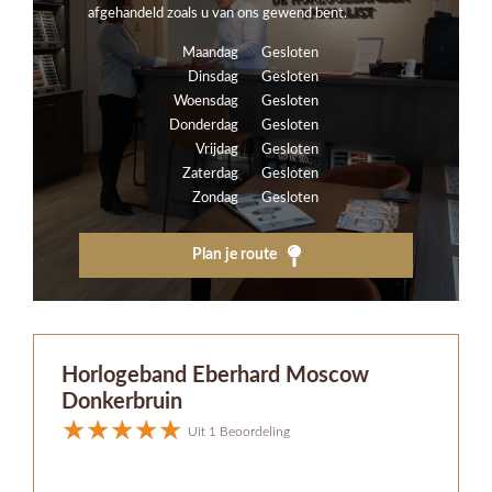
afgehandeld zoals u van ons gewend bent.
Maandag
Gesloten
Dinsdag
Gesloten
Woensdag
Gesloten
Donderdag
Gesloten
Vrijdag
Gesloten
Zaterdag
Gesloten
Zondag
Gesloten
Plan je route
Horlogeband Eberhard Moscow
Donkerbruin
Uit 1 Beoordeling