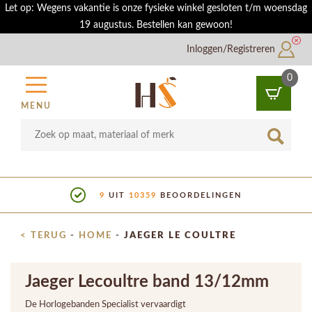
Let op: Wegens vakantie is onze fysieke winkel gesloten t/m woensdag
19 augustus. Bestellen kan gewoon!
Inloggen/Registreren
0
MENU
9
UIT
10359
BEOORDELINGEN
< TERUG
-
HOME
-
JAEGER LE COULTRE
Jaeger Lecoultre band 13/12mm
De Horlogebanden Specialist vervaardigt