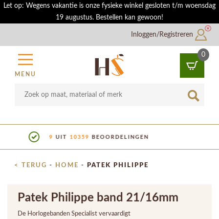
Let op: Wegens vakantie is onze fysieke winkel gesloten t/m woensdag
19 augustus. Bestellen kan gewoon!
Inloggen/Registreren
0
MENU
SHOWROOM IN UTRECHT
< TERUG
-
HOME
-
PATEK PHILIPPE
Patek Philippe band 21/16mm
De Horlogebanden Specialist vervaardigt