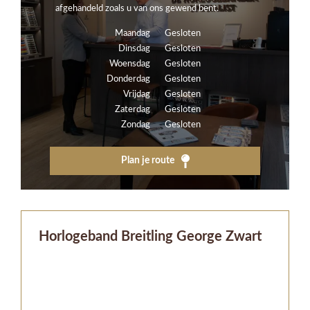
afgehandeld zoals u van ons gewend bent.
Maandag
Gesloten
Dinsdag
Gesloten
Woensdag
Gesloten
Donderdag
Gesloten
Vrijdag
Gesloten
Zaterdag
Gesloten
Zondag
Gesloten
Plan je route
Horlogeband Breitling George Zwart