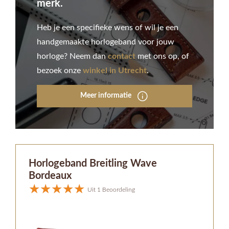
merk.
Heb je een specifieke wens of wil je een
handgemaakte horlogeband voor jouw
horloge? Neem dan
contact
met ons op, of
bezoek onze
winkel in Utrecht
.
Meer informatie
Horlogeband Breitling Wave
Bordeaux
Uit 1 Beoordeling