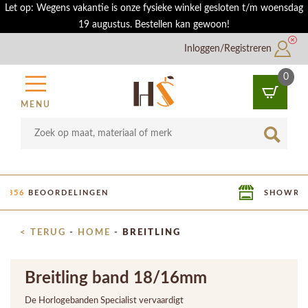
Let op: Wegens vakantie is onze fysieke winkel gesloten t/m woensdag
19 augustus. Bestellen kan gewoon!
Inloggen/Registreren
0
MENU
SHOWROOM IN UTRECHT
< TERUG
-
HOME
-
BREITLING
Breitling band 18/16mm
De Horlogebanden Specialist vervaardigt