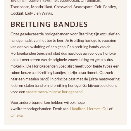
Breitling modellen Navitimer, Superocean, Chronomatt,
Transocean, Montbrilliant, Crosswind, Aearospace, Colt, Bentley,
Cockpit, Lady J en Wings.
BREITLING BANDJES
Onze geselecteerde horlogebanden voor Breitling zijn exclusief en
handgemaakt van het beste leer. Je Breitling horloge is voorzien
van een vouwsluiting of een gesp. Een breitling bands van de
Horlogebanden Specialist sluit dus naadloos aan op jouw horloge
en het overzetten van de originele vouwsluiting en gesp is dus
mogelijk. De Horlogebanden Specialist heeft voor beide types een
ruime keuze aan Breitling bandjes in zijn assortiment. Op zoek
naar een metalen band? In principe past met de juiste maatvoering
iederen stalen band om je breitling horloge. Ga bijvoorbeeld eens
voor een
stoere mesh/milanse horlogeband
.
Voor andere topmerken hebben wij ook hoge
kwaliteitshorlogebanden. Denk aan:
Hamilton
,
Hermes
,
Gul
of
Omega
.